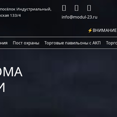
, посёлок Индустриальный,
ская 133/4
info@modul-23.ru
⚡ВНИМАНИЕ В 
ания
Пост охраны
Торговые павильоны с АКП
Торг
ОМА
И